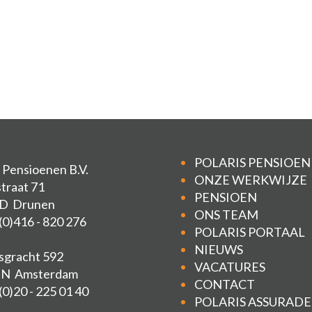
POLARIS PENSIOE
s Pensioenen B.V.
ONZE WERKWIJZE
traat 71
PENSIOEN
JD Drunen
ONS TEAM
 (0)416 - 820 276
POLARIS PORTAAL
NIEUWS
sgracht 592
VACATURES
EN Amsterdam
CONTACT
(0)20 - 225 01 40
POLARIS ASSURAD